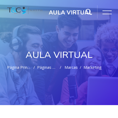
AULA VIRTUAL
AULA VIRTUAL
Página Principal
Páginas Del Sitio
Marcas
Marketing
Salta al contenido principal