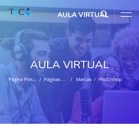
AULA VIRTUAL
AULA VIRTUAL
Página Principal
Páginas Del Sitio
Marcas
Photoshop
Salta al contenido principal