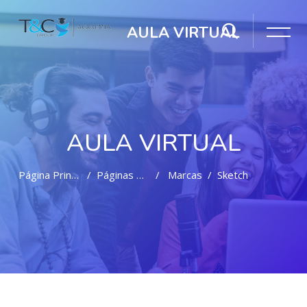
AULA VIRTUAL
AULA VIRTUAL
Página Principal
Páginas Del Sitio
Marcas
Sketch
Salta al contenido principal